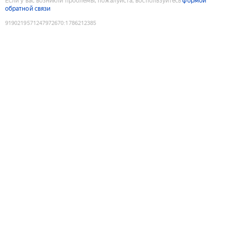
Если у вас возникли проблемы, пожалуйста, воспользуйтесь
формой
обратной связи
9190219571247972670
:
1786212385